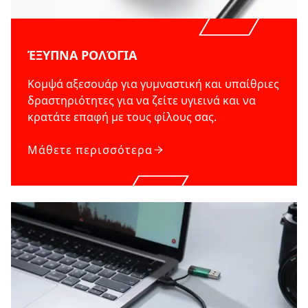
ΈΞΥΠΝΑ ΡΟΛΌΓΙΑ
Κομψά αξεσουάρ για γυμναστική και υπαίθριες
δραστηριότητες για να ζείτε υγιεινά και να
κρατάτε επαφή με τους φίλους σας.
Μάθετε περισσότερα