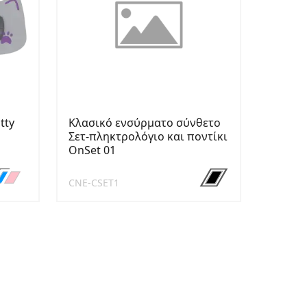
tty
Κλασικό ενσύρματο σύνθετο
Σετ-πληκτρολόγιο και ποντίκι
OnSet 01
CNE-CSET1