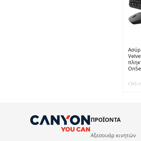
Ασύρ
Velve
πληκ
OnSe
CNS-
ΠΡΟΪΟΝΤΑ
Αξεσουάρ κινητών