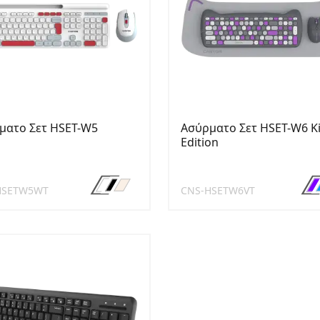
ματο Σετ HSET-W5
Ασύρματο Σετ HSET-W6 Ki
Edition
HSETW5WT
CNS-HSETW6VT