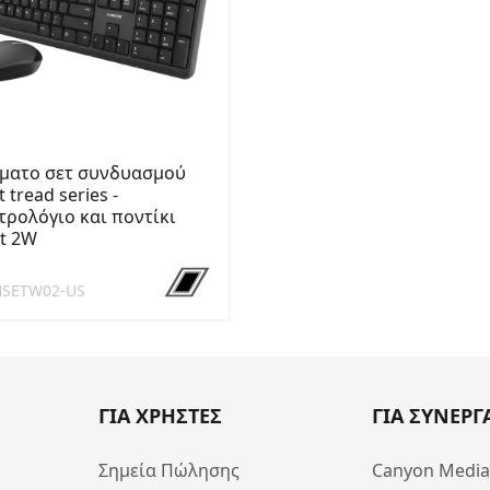
ματο σετ συνδυασμού
t tread series -
τρολόγιο και ποντίκι
t 2W
HSETW02-US
ΓΙΑ ΧΡΗΣΤΕΣ
ΓΙΑ ΣΥΝΕΡΓ
Σημεία Πώλησης
Canyon Medi