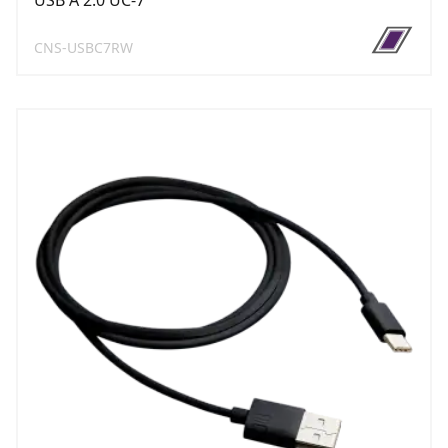
USB A 2.0 UC-7
CNS-USBC7RW