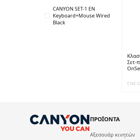
CANYON SET-1 EN
Keyboard+Mouse Wired
Black
Κλασ
Σετ-
OnSe
CNE-C
ΠΡΟΪΟΝΤΑ
Αξεσουάρ κινητών