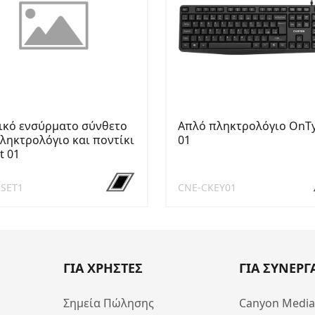
ικό ενσύρματο σύνθετο
Απλό πληκτρολόγιο OnT
πληκτρολόγιο και ποντίκι
01
t 01
SET1
CNE-CKEY01
ΓΙΑ ΧΡΗΣΤΕΣ
ΓΙΑ ΣΥΝΕΡΓ
Σημεία Πώλησης
Canyon Medi