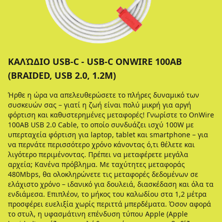
ΚΑΛΏΔΙΟ USB-C - USB-C ONWIRE 100AB
(BRAIDED, USB 2.0, 1.2Μ)
Ήρθε η ώρα να απελευθερώσετε το πλήρες δυναμικό των
συσκευών σας – γιατί η ζωή είναι πολύ μικρή για αργή
φόρτιση και καθυστερημένες μεταφορές! Γνωρίστε το OnWire
100AB USB 2.0 Cable, το οποίο συνδυάζει ισχύ 100W με
υπερταχεία φόρτιση για laptop, tablet και smartphone – για
να περνάτε περισσότερο χρόνο κάνοντας ό,τι θέλετε και
λιγότερο περιμένοντας. Πρέπει να μεταφέρετε μεγάλα
αρχεία; Κανένα πρόβλημα. Με ταχύτητες μεταφοράς
480Mbps, θα ολοκληρώνετε τις μεταφορές δεδομένων σε
ελάχιστο χρόνο – ιδανικό για δουλειά, διασκέδαση και όλα τα
ενδιάμεσα. Επιπλέον, το μήκος του καλωδίου στα 1,2 μέτρα
προσφέρει ευελιξία χωρίς περιττά μπερδέματα. Όσον αφορά
το στυλ, η υφασμάτινη επένδυση τύπου Apple (Apple