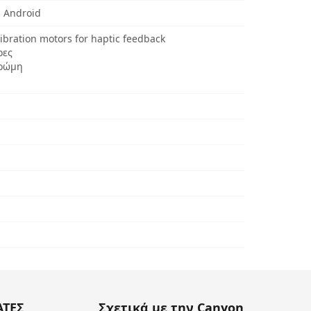
 Android
bration motors for haptic feedback
ρες
βρώμη
ΑΤΕΣ
Σχετικά με την Canyon