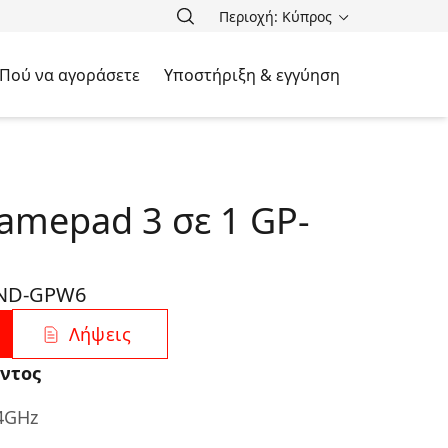
Περιοχή: Κύπρος
Πού να αγοράσετε
Υποστήριξη & εγγύηση
amepad 3 σε 1 GP-
ND-GPW6
Λήψεις
ντος
4GHz