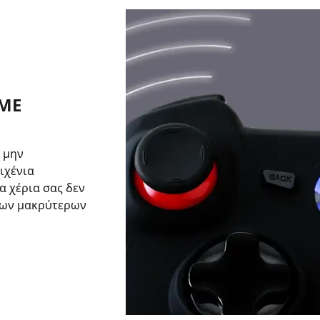
ΜΕ
 μην
ιχένια
α χέρια σας δεν
 των μακρύτερων