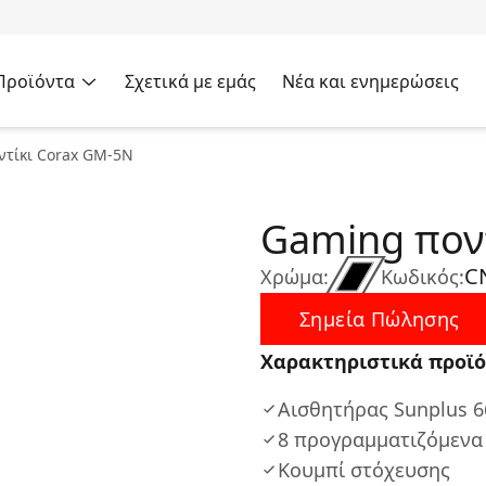
Προϊόντα
Σχετικά με εμάς
Νέα και ενημερώσεις
ντίκι Corax GM-5N
Gaming πον
C
Χρώμα:
Κωδικός:
Σημεία Πώλησης
Χαρακτηριστικά προϊό
Αισθητήρας Sunplus 6
8 προγραμματιζόμενα
Κουμπί στόχευσης