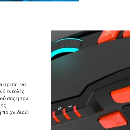
πιτρέπει να
νά εντολές
ού σας ή τον
της
 παιχνιδιού!