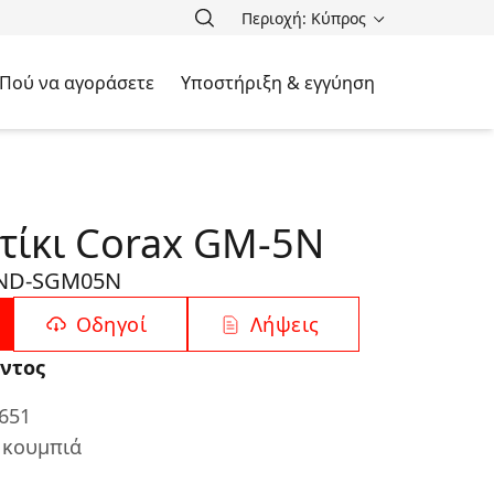
Περιοχή: Κύπρος
Πού να αγοράσετε
Υποστήριξη & εγγύηση
τίκι Corax GM-5N
ND-SGM05N
Οδηγοί
Λήψεις
ντος
651
 κουμπιά