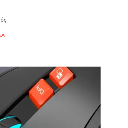
μός
ων