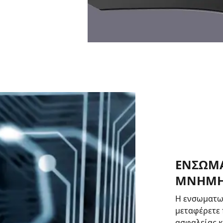
ΕΝΣΩΜ
ΜΝΗΜ
Η ενσωματω
μεταφέρετε 
ασφαλείας κ