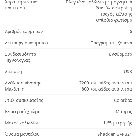
Χαρακτηριστικά
Πλεγμένο καλώδιο με μαγνητικό
ποντικιού
δακτύλιο φερρίτη
Τροχός κύλισης
Οπίσθιο φωτισμό
Αριθμός κουμπιών
6
Λειτουργία κουμπιού
Προγραμματιζόμενο
Συνδεσιμότητα
Ενσύρματο
Τεχνολογίας
Διεπαφή
USB
Ανάλυση κίνησης
7200 κουκκίδες ανά ίντσα
Max&min
800 κουκκίδες ανά ίντσα
Στυλ συσκευασίας
Colorbox
Εξωτερικό χρώμα
Μαύρος
Μήκος καλωδίου
1.65 μετρητής
Όνομα μοντέλου
Shadder GM-321