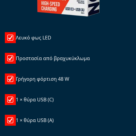
Λευκό φως LED
Προστασία από βραχυκύκλωμα
Γρήγορη φόρτιση 48 W
1 × θύρα USB (C)
1 × θύρα USB (A)