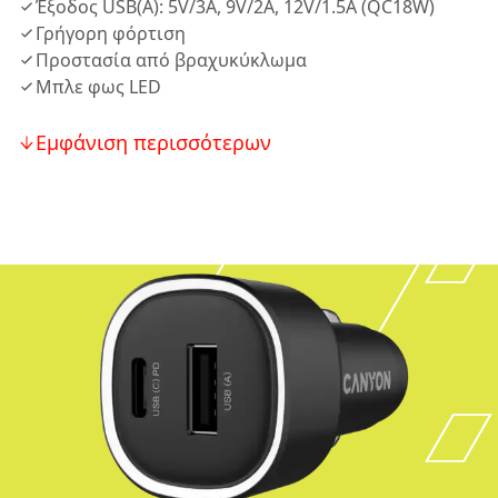
Έξοδος USB(A): 5V/3A, 9V/2A, 12V/1.5A (QC18W)
Γρήγορη φόρτιση
Προστασία από βραχυκύκλωμα
Μπλε φως LED
Εμφάνιση περισσότερων