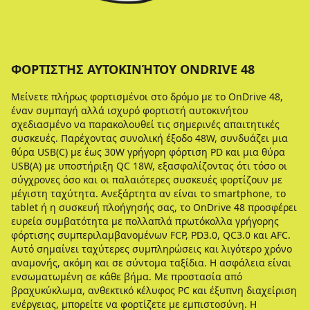
ΦΟΡΤΙΣΤΉΣ ΑΥΤΟΚΙΝΉΤΟΥ ONDRIVE 48
Μείνετε πλήρως φορτισμένοι στο δρόμο με το OnDrive 48,
έναν συμπαγή αλλά ισχυρό φορτιστή αυτοκινήτου
σχεδιασμένο να παρακολουθεί τις σημερινές απαιτητικές
συσκευές. Παρέχοντας συνολική έξοδο 48W, συνδυάζει μια
θύρα USB(C) με έως 30W γρήγορη φόρτιση PD και μια θύρα
USB(A) με υποστήριξη QC 18W, εξασφαλίζοντας ότι τόσο οι
σύγχρονες όσο και οι παλαιότερες συσκευές φορτίζουν με
μέγιστη ταχύτητα. Ανεξάρτητα αν είναι το smartphone, το
tablet ή η συσκευή πλοήγησής σας, το OnDrive 48 προσφέρει
ευρεία συμβατότητα με πολλαπλά πρωτόκολλα γρήγορης
φόρτισης συμπεριλαμβανομένων FCP, PD3.0, QC3.0 και AFC.
Αυτό σημαίνει ταχύτερες συμπληρώσεις και λιγότερο χρόνο
αναμονής, ακόμη και σε σύντομα ταξίδια. Η ασφάλεια είναι
ενσωματωμένη σε κάθε βήμα. Με προστασία από
βραχυκύκλωμα, ανθεκτικό κέλυφος PC και έξυπνη διαχείριση
ενέργειας, μπορείτε να φορτίζετε με εμπιστοσύνη. Η