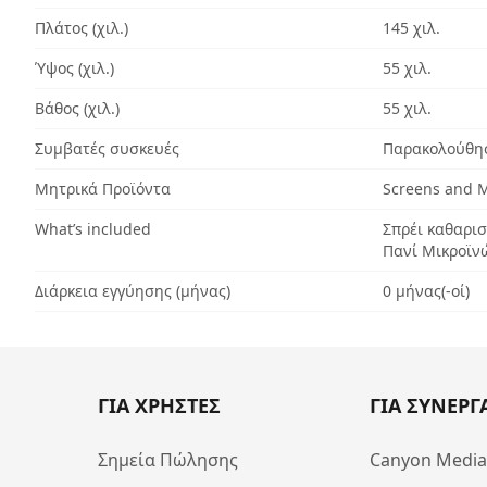
Πλάτος (χιλ.)
145 χιλ.
Ύψος (χιλ.)
55 χιλ.
Βάθος (χιλ.)
55 χιλ.
Συμβατές συσκευές
Παρακολούθη
Μητρικά Προϊόντα
Screens and M
What’s included
Σπρέι καθαρι
Πανί Μικροϊν
Διάρκεια εγγύησης (μήνας)
0 μήνας(-οί)
ΓΙΑ ΧΡΗΣΤΕΣ
ΓΙΑ ΣΥΝΕΡΓ
Σημεία Πώλησης
Canyon Medi