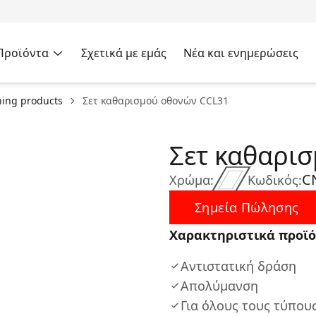
Προϊόντα
Σχετικά με εμάς
Νέα και ενημερώσεις
ning products
Σετ καθαρισμού οθονών CCL31
Σετ καθαρι
C
Χρώμα:
Κωδικός:
Σημεία Πώλησης
Χαρακτηριστικά προϊό
Αντιστατική δράση
Απολύμανση
Για όλους τους τύπου