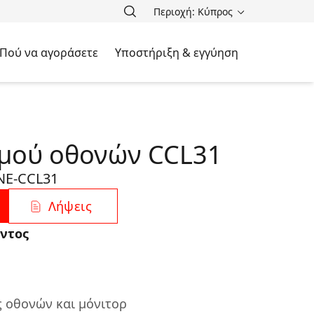
Περιοχή: Κύπρος
Πού να αγοράσετε
Υποστήριξη & εγγύηση
σμού οθονών CCL31
NE-CCL31
Λήψεις
ντος
ς οθονών και μόνιτορ