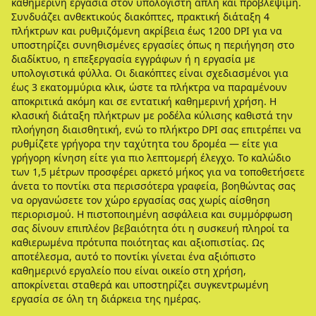
καθημερινή εργασία στον υπολογιστή απλή και προβλέψιμη.
Συνδυάζει ανθεκτικούς διακόπτες, πρακτική διάταξη 4
πλήκτρων και ρυθμιζόμενη ακρίβεια έως 1200 DPI για να
υποστηρίζει συνηθισμένες εργασίες όπως η περιήγηση στο
διαδίκτυο, η επεξεργασία εγγράφων ή η εργασία με
υπολογιστικά φύλλα. Οι διακόπτες είναι σχεδιασμένοι για
έως 3 εκατομμύρια κλικ, ώστε τα πλήκτρα να παραμένουν
αποκριτικά ακόμη και σε εντατική καθημερινή χρήση. Η
κλασική διάταξη πλήκτρων με ροδέλα κύλισης καθιστά την
πλοήγηση διαισθητική, ενώ το πλήκτρο DPI σας επιτρέπει να
ρυθμίζετε γρήγορα την ταχύτητα του δρομέα — είτε για
γρήγορη κίνηση είτε για πιο λεπτομερή έλεγχο. Το καλώδιο
των 1,5 μέτρων προσφέρει αρκετό μήκος για να τοποθετήσετε
άνετα το ποντίκι στα περισσότερα γραφεία, βοηθώντας σας
να οργανώσετε τον χώρο εργασίας σας χωρίς αίσθηση
περιορισμού. Η πιστοποιημένη ασφάλεια και συμμόρφωση
σας δίνουν επιπλέον βεβαιότητα ότι η συσκευή πληροί τα
καθιερωμένα πρότυπα ποιότητας και αξιοπιστίας. Ως
αποτέλεσμα, αυτό το ποντίκι γίνεται ένα αξιόπιστο
καθημερινό εργαλείο που είναι οικείο στη χρήση,
αποκρίνεται σταθερά και υποστηρίζει συγκεντρωμένη
εργασία σε όλη τη διάρκεια της ημέρας.