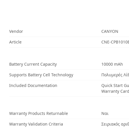
Vendor
CANYON
Article
CNE-CPB1010
Battery Current Capacity
10000 mAh
Supports Battery Cell Technology
Πολυμερές Λί
Included Documentation
Quick Start G
Warranty Car
Warranty Products Returnable
Ναι
Warranty Validation Criteria
Σειριακός αρι