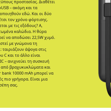
ι τύπους προστασίας. Διαθέτει
oUSB – ακόμη και τα
οποιηθούν εδώ. Και οι δύο
 έτσι τον χρόνο φόρτισης.
εται με τις εξόδους? Α,
τωμένα καλώδια. Η θύρα
ρεί να αποδώσει 22,5W χυμό.
στεί με γνώμονα τη
: ταιριάζουν άψογα στις
υ C και το άλλο είναι
IC – ανιχνεύει τη συσκευή
ει από βραχυκυκλώματα και
r bank 10000 mAh μπορεί να
ς πιο γρήγορα. Είναι μια
σέπη σας.