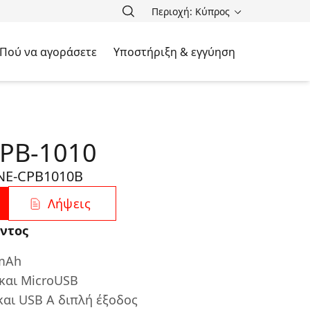
Περιοχή: Κύπρος
Πού να αγοράσετε
Υποστήριξη & εγγύηση
 PB-1010
NE-CPB1010B
Λήψεις
ντος
 mAh
και MicroUSB
και USB A διπλή έξοδος