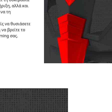
ριξη, αλλά και
 να τη
ίς να θυσιάσετε
 να βρείτε το
ming σας.