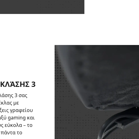
ΚΛΆΣΗΣ 3
λάσης 3 σας
έκλας με
ξεις γραφείου
αξύ gaming και
ς εύκολα – το
 πάντα το