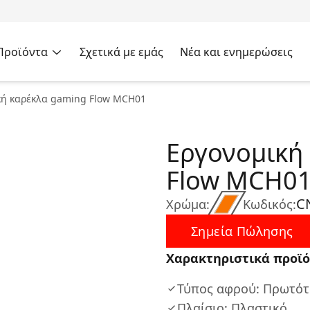
Προϊόντα
Σχετικά με εμάς
Νέα και ενημερώσεις
κή καρέκλα gaming Flow MCH01
Εργονομική
Flow MCH0
C
Χρώμα:
Κωδικός:
Σημεία Πώλησης
Χαρακτηριστικά προϊό
Τύπος αφρού: Πρωτότ
Πλαίσιο: Πλαστικό