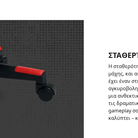
ΣΤΑΘΕΡ
Η σταθερότητ
μάχης, και 
έχει έναν σ
αγκυροβολημ
μια ανθεκτι
τις δραματι
gameplay σα
καλύπτει – 