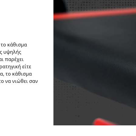
 το κάθισμα
ς υψηλής
αι παρέχει
ρατηγική είτε
α, το κάθισμα
το να νιώθει σαν