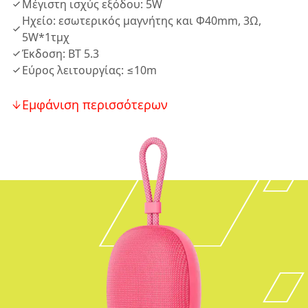
Μέγιστη ισχύς εξόδου: 5W
Ηχείο: εσωτερικός μαγνήτης και Φ40mm, 3Ω,
5W*1τμχ
Έκδοση: BT 5.3
Εύρος λειτουργίας: ≤10m
Εμφάνιση περισσότερων