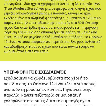
Ζευγαρώστε δύο ηχεία χρησιμοποιώντας τη λειτουργία TWS
(True Wireless Stereo) για μια στερεοφωνική σκηνή ήχου που
γεμίζει οποιονδήποτε χώρο με πλούσιο, δυναμικό ήχο.
Σχεδιασμένο για αληθινή φορητότητα, η μπαταρία 1200mAh
παρέχει έως 12 ώρες αδιάκοπης μουσικής στο 50% έντασης
ήχου. Και όταν έρθει η ώρα να επαναφορτίσετε, η γρήγορη
φόρτιση USB(C) θα σας επαναφέρει σε δράση σε μόλις δύο
ώρες. Μικρό σε μέγεθος αλλά μεγάλο σε απόδοση, το OnMove
12 είναι κατασκευασμένο για περιπέτεια. Ελαφρύ, ανθεκτικό
και αδιάβροχο, είναι το ηχείο που είναι πάντα έτοιμο να
κινηθεί όταν είστε και εσείς.
ΥΠΕΡ-ΦΟΡΗΤΌΣ ΣΧΕΔΙΑΣΜΌΣ
Σχεδιασμένο να χωράει αβίαστα στο χέρι ή το
σακίδιό σας, το OnMove 12 είναι τέλειο για όσους
αγαπούν τη μουσική εν κινήσει. Πηγαίνετε στην
παραλία, κάνετε πεζοπορία σε μονοπάτι ή
χαλαρώνετε στο σπίτι; Αυτό το συμπαγές ηχείο