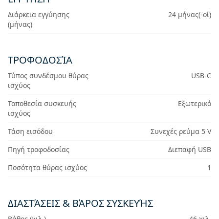
Διάρκεια εγγύησης
24 μήνας(-οί)
(μήνας)
ΤΡΟΦΟΔΟΣΊΑ
Τύπος συνδέσμου θύρας
USB-C
ισχύος
Τοποθεσία συσκευής
Εξωτερικό
ισχύος
Τάση εισόδου
Συνεχές ρεύμα 5 V
Πηγή τροφοδοσίας
Διεπαφή USB
Ποσότητα θύρας ισχύος
1
ΔΙΑΣΤΆΣΕΙΣ & ΒΆΡΟΣ ΣΥΣΚΕΥΉΣ
Βάθος (χιλ.)
46 χιλ.