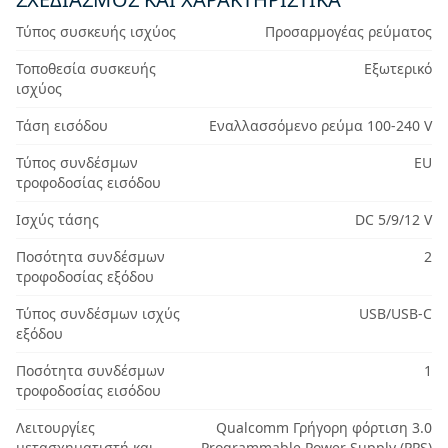
Τύπος συσκευής ισχύος
Προσαρμογέας ρεύματος
Τοποθεσία συσκευής
Εξωτερικό
ισχύος
Τάση εισόδου
Εναλλασσόμενο ρεύμα 100-240 V
Τύπος συνδέσμων
EU
τροφοδοσίας εισόδου
Iσχύς τάσης
DC 5/9/12 V
Ποσότητα συνδέσμων
2
τροφοδοσίας εξόδου
Τύπος συνδέσμων ισχύς
USB/USB-C
εξόδου
Ποσότητα συνδέσμων
1
τροφοδοσίας εισόδου
Λειτουργίες
Qualcomm Γρήγορη φόρτιση 3.0
μετασχηματιστή και
Programmable Power Supply (PPS)