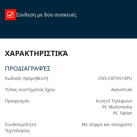
Σύνδεση με δύο συσκευές
ΧΑΡΑΚΤΗΡΙΣΤΙΚΆ
ΠΡΟΔΙΑΓΡΑΦΈΣ
Κωδικός προμηθευτή
CNS-CBTHS10PU
Τύπος συστήματος ήχου
Ακουστικό
Προορισμός
Κινητό Τηλέφωνο
PC Multimedia
PC Tablet
Συνδεσιμότητα
Με σύρμα και ασύρματο
Τεχνολογίας