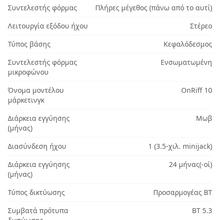
Συντελεστής φόρμας
Πλήρες μέγεθος (πάνω από το αυτί)
Λειτουργία εξόδου ήχου
Στέρεο
Τύπος βάσης
Κεφαλόδεσμος
Συντελεστής φόρμας
Ενσωματωμένη
μικροφώνου
Όνομα μοντέλου
OnRiff 10
μάρκετινγκ
Διάρκεια εγγύησης
Μωβ
(μήνας)
Διασύνδεση ήχου
1 (3.5-χιλ. minijack)
Διάρκεια εγγύησης
24 μήνας(-οί)
(μήνας)
Τύπος δικτύωσης
Προσαρμογέας BT
Συμβατά πρότυπα
BT 5.3