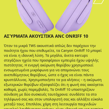
ΑΣΎΡΜΑΤΑ ΑΚΟΥΣΤΙΚΆ ANC ONRIFF 10
Όταν τα μικρά TWS ακουστικά απλώς δεν παρέχουν την
ποιότητα ήχου που επιθυμείτε, τα Canyon OnRiff 10 μπορεί
να είναι η ιδανική λύση. Τα μεγάλα, άνετα earcups
στεγάζουν ηχεία που προσφέρουν εμπειρία ήχου υψηλής
πιστότητας. Η ενεργή ακύρωση θορύβου χρησιμοποιεί
ενσωματωμένα μικρόφωνα για να απομονώνει τους
ανεπιθύμητους θορύβους, ώστε ο ήχος να είναι πάντα
κρυστάλλινος. Χρησιμοποιήστε τα για κλήσεις – η ακύρωση
εξωτερικών θορύβων εξασφαλίζει ότι η φωνή σας ακούγεται
καθαρά, χωρίς παρεμβολές. Τα OnRiff 10 υποστηρίζουν
σύνδεση με δύο συσκευές ταυτόχρονα: συνδέστε τα στο
τηλέφωνό σας και στον υπολογιστή σας και αλλάξτε εύκολα
μεταξύ τους. Επιπλέον, χάρη στη λειτουργία παιχνιδιών
χαμηλού λανθάνοντος χρόνου, είναι ιδανικά και για gaming.