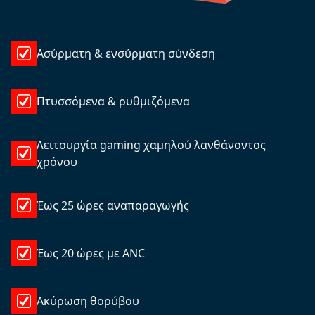
Ασύρματη & ενσύρματη σύνδεση
Πτυσσόμενα & ρυθμιζόμενα
Λειτουργία gaming χαμηλού λανθάνοντος
χρόνου
Έως 25 ώρες αναπαραγωγής
Έως 20 ώρες με ANC
Ακύρωση θορύβου