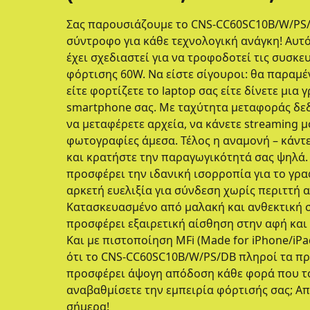
Σας παρουσιάζουμε το CNS-CC60SC10B/W/PS/D
σύντροφο για κάθε τεχνολογική ανάγκη! Αυτό
έχει σχεδιαστεί για να τροφοδοτεί τις συσκε
φόρτισης 60W. Να είστε σίγουροι: θα παραμέ
είτε φορτίζετε το laptop σας είτε δίνετε μια
smartphone σας. Με ταχύτητα μεταφοράς δε
να μεταφέρετε αρχεία, να κάνετε streaming 
φωτογραφίες άμεσα. Τέλος η αναμονή – κάντε
και κρατήστε την παραγωγικότητά σας ψηλά.
προσφέρει την ιδανική ισορροπία για το γραφ
αρκετή ευελιξία για σύνδεση χωρίς περιττή 
Κατασκευασμένο από μαλακή και ανθεκτική σ
προσφέρει εξαιρετική αίσθηση στην αφή και
Και με πιστοποίηση MFi (Made for iPhone/iPa
ότι το CNS-CC60SC10B/W/PS/DB πληροί τα πρ
προσφέρει άψογη απόδοση κάθε φορά που το 
αναβαθμίσετε την εμπειρία φόρτισής σας; Α
σήμερα!