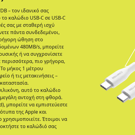
B – τον ιδανικό σας
 το καλώδιο USB-C σε USB-C
υές σας με σταθερή ισχύ
νετε πάντα συνδεδεμένοι,
 γρήγορη ώθηση στο
δομένων 480MB/s, μπορείτε
μουσικής ή να συγχρονίσετε
 περισσότερα, πιο γρήγορα,
 Το μήκος 1 μέτρου
είο ή τις μετακινήσεις –
ακαταστασία.
ιλικόνη, αυτό το καλώδιο
 μεγάλη αντοχή στη φθορά.
d), μπορείτε να εμπιστεύεστε
ότυπα της Apple και
χρησιμοποιείτε. Έτοιμοι να
ποκτήστε το καλώδιό σας