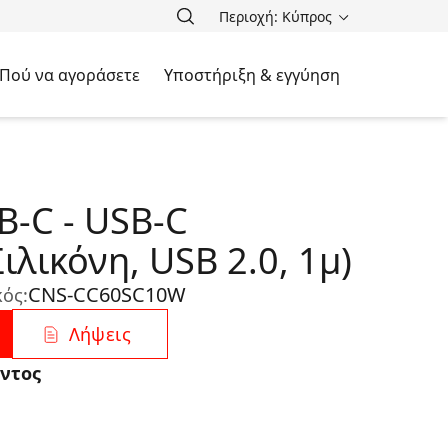
Περιοχή: Κύπρος
Πού να αγοράσετε
Υποστήριξη & εγγύηση
-C - USB-C
ιλικόνη, USB 2.0, 1μ)
CNS-CC60SC10W
ός:
Λήψεις
ντος