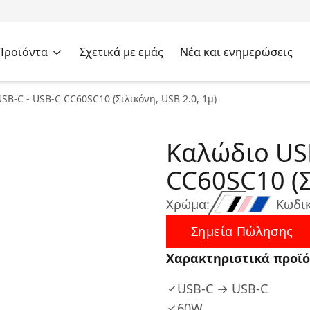
Προϊόντα
Σχετικά με εμάς
Νέα και ενημερώσεις
SB-C - USB-C CC60SC10 (Σιλικόνη, USB 2.0, 1μ)
Καλώδιο USB
CC60SC10 (Σ
Χρώμα:
Κωδικ
Σημεία Πώλησης
Χαρακτηριστικά προϊό
USB-C → USB-C
60W