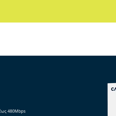
έως 480Mbps