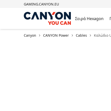
GAMING.CANYON.EU
Σειρά Hexagon
Canyon
CANYON Power
Cables
Καλώδιο U