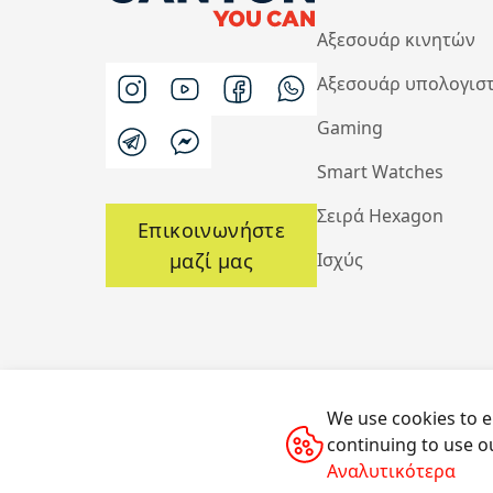
Αξεσουάρ κινητών
Αξεσουάρ υπολογισ
Gaming
Smart Watches
Σειρά Hexagon
Επικοινωνήστε
μαζί μας
Ισχύς
We use cookies to e
continuing to use ou
Με την επιφύλαξη παντός δικαιώματος © 20
Αναλυτικότερα