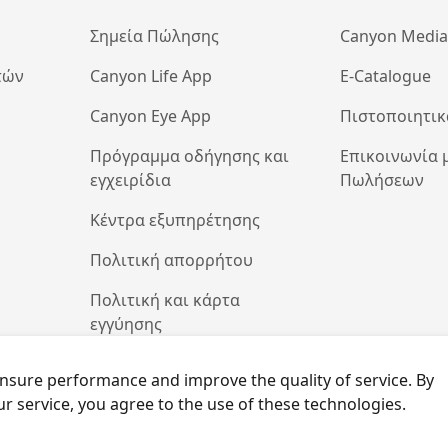
Σημεία Πώλησης
Canyon Medi
τών
Canyon Life App
E-Catalogue
Canyon Eye App
Πιστοποιητικ
Πρόγραμμα οδήγησης και
Επικοινωνία 
εγχειρίδια
Πωλήσεων
Κέντρα εξυπηρέτησης
Πολιτική απορρήτου
Πολιτική και κάρτα
εγγύησης
Πολιτική για τα cookies
nsure performance and improve the quality of service. By
r service, you agree to the use of these technologies.
14-2026 CANYON