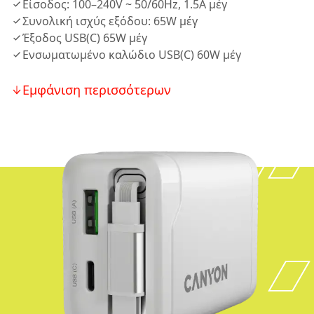
Είσοδος: 100–240V ~ 50/60Hz, 1.5A μέγ
Συνολική ισχύς εξόδου: 65W μέγ
Έξοδος USB(C) 65W μέγ
Ενσωματωμένο καλώδιο USB(C) 60W μέγ
Εμφάνιση περισσότερων