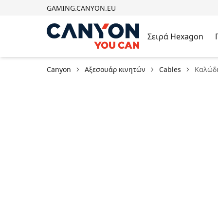
GAMING.CANYON.EU
Σειρά Hexagon
Canyon
Αξεσουάρ κινητών
Cables
Καλώδι