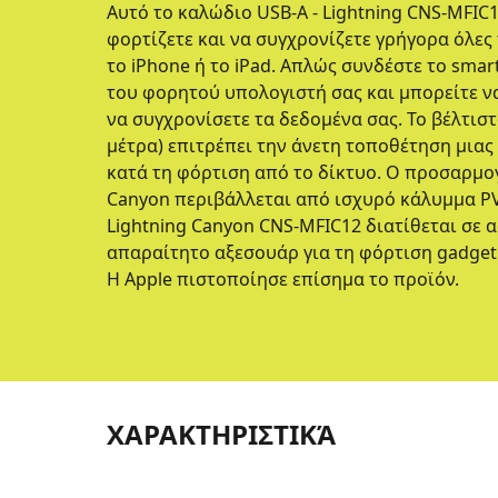
Αυτό το καλώδιο USB-A - Lightning CNS-MFIC
φορτίζετε και να συγχρονίζετε γρήγορα όλες 
το iPhone ή το iPad. Απλώς συνδέστε το sma
του φορητού υπολογιστή σας και μπορείτε ν
να συγχρονίσετε τα δεδομένα σας. Το βέλτισ
μέτρα) επιτρέπει την άνετη τοποθέτηση μια
κατά τη φόρτιση από το δίκτυο. Ο προσαρμογ
Canyon περιβάλλεται από ισχυρό κάλυμμα PV
Lightning Canyon CNS-MFIC12 διατίθεται σε
απαραίτητο αξεσουάρ για τη φόρτιση gadget 
Η Apple πιστοποίησε επίσημα το προϊόν.
ΧΑΡΑΚΤΗΡΙΣΤΙΚΆ