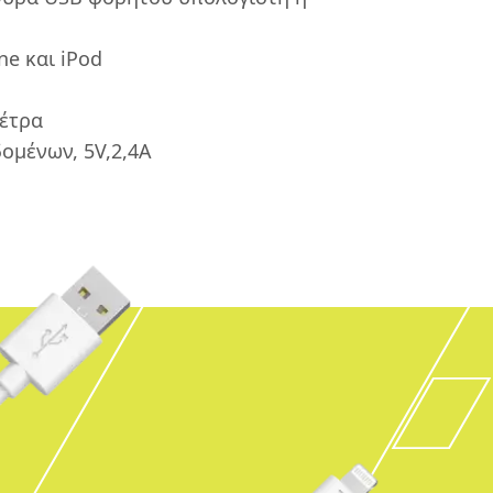
ne και iPod
μέτρα
δομένων, 5V,2,4A