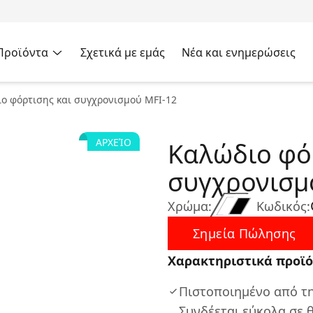
Προϊόντα
Σχετικά με εμάς
Νέα και ενημερώσεις
ο φόρτισης και συγχρονισμού MFI-12
ΑΡΧΕΊΟ
Καλώδιο φό
συγχρονισμ
Χρώμα:
Κωδικός:
Σημεία Πώλησης
Χαρακτηριστικά προϊό
Πιστοποιημένο από τη
Συνδέεται εύκολα σε