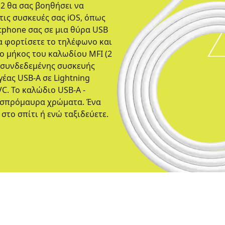
12 θα σας βοηθήσει να
τις συσκευές σας iOS, όπως
rtphone σας σε μια θύρα USB
α φορτίσετε το τηλέφωνο και
το μήκος του καλωδίου MFI (2
ς συνδεδεμένης συσκευής
έας USB-A σε Lightning
C. Το καλώδιο USB-A -
 ασπρόμαυρα χρώματα. Ένα
στο σπίτι ή ενώ ταξιδεύετε.