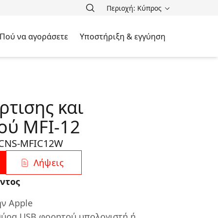
Περιοχή: Κύπρος
Πού να αγοράσετε
Υποστήριξη & εγγύηση
ρτισης και
ού MFI-12
CNS-MFIC12W
Λήψεις
ντος
ν Apple
 θύρα USB φορητού υπολογιστή ή