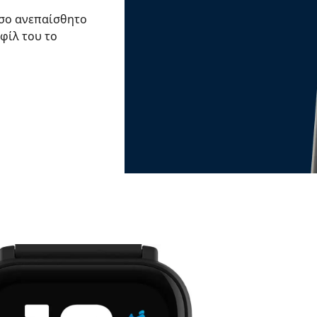
τόσο ανεπαίσθητο
οφίλ του το