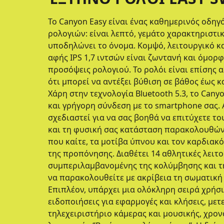
Το Canyon Easy είναι ένας καθημερινός οδη
ρολογιών: είναι λεπτό, γεμάτο χαρακτηριστ
υποδηλώνει το όνομα. Κομψό, λειτουργικό κ
αφής IPS 1,7 ιντσών είναι ζωντανή και όμορφ
προσόψεις ρολογιού. Το ρολόι είναι επίσης 
ότι μπορεί να αντέξει βύθιση σε βάθος έως κα
Χάρη στην τεχνολογία Bluetooth 5.3, το Can
και γρήγορη σύνδεση με το smartphone σας. 
σχεδιαστεί για να σας βοηθά να επιτύχετε το
και τη φυσική σας κατάσταση παρακολουθώντ
που καίτε, τα μοτίβα ύπνου και τον καρδιακ
της προπόνησης. Διαθέτει 14 αθλητικές λειτο
συμπεριλαμβανομένης της κολύμβησης και τη
να παρακολουθείτε με ακρίβεια τη σωματική
Επιπλέον, υπάρχει μια ολόκληρη σειρά χρήσ
ειδοποιήσεις για εφαρμογές και κλήσεις, με
τηλεχειριστήριο κάμερας και μουσικής, χρον