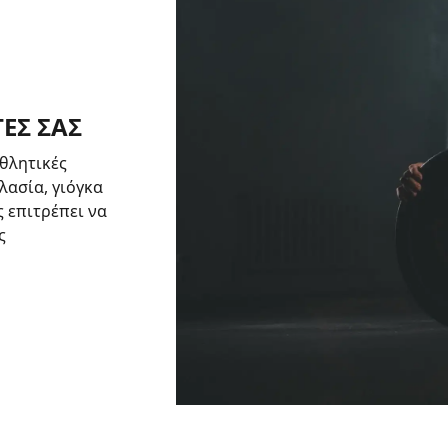
ΕΣ ΣΑΣ
θλητικές
λασία, γιόγκα
ς επιτρέπει να
ς