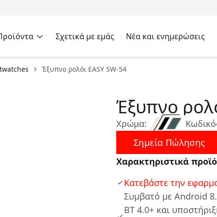
Προϊόντα
Σχετικά με εμάς
Νέα και ενημερώσεις
rtwatches
Έξυπνο ρολόι EASY SW-54
Έξυπνο ρολ
Χρώμα:
Κωδικό
Σημεία Πώλησης
Χαρακτηριστικά προϊό
Κατεβάστε την εφαρμογ
Συμβατό με Android 8.
BT 4.0+ και υποστήρι