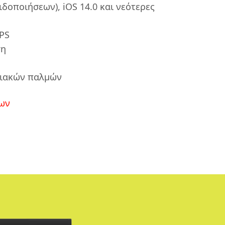
ιδοποιήσεων), iOS 14.0 και νεότερες
IPS
ση
ιακών παλμών
ων