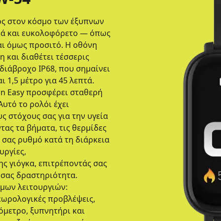
γός στον κόσμο των έξυπνων
ικά και ευκολοφόρετο — όπως
αι όμως προσιτό. Η οθόνη
η και διαθέτει τέσσερις
αδιάβροχο IP68, που σημαίνει
ι 1,5 μέτρο για 45 λεπτά.
yon Easy προσφέρει σταθερή
Αυτό το ρολόι έχει
υς στόχους σας για την υγεία
ας τα βήματα, τις θερμίδες
ό σας ρυθμό κατά τη διάρκεια
υργίες,
ς γιόγκα, επιτρέποντάς σας
 σας δραστηριότητα.
ιμων λειτουργιών:
τεωρολογικές προβλέψεις,
όμετρο, ξυπνητήρι και