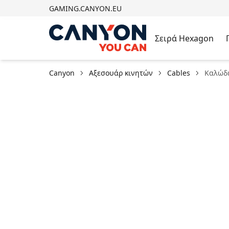
GAMING.CANYON.EU
Σειρά Hexagon
Canyon
Αξεσουάρ κινητών
Cables
Καλώδι