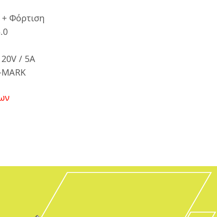
 + Φόρτιση
.0
20V / 5A
E-MARK
ων