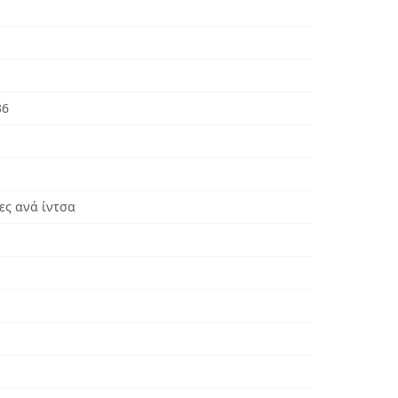
36
ες ανά ίντσα