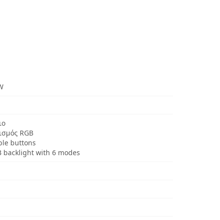
W
ιο
ισμός RGB
le buttons
 backlight with 6 modes