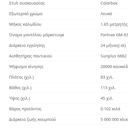
Στυλ συσκευασίας
Colorbox
Εξωτερικό χρώμα
Λευκό
Μήκος καλωδίου
1.65 μετρητής
Όνομα μοντέλου μάρκετινγκ
Fortnax GM-6
Διάρκεια εγγύησης
24 μήνας(-οί)
Αισθητήρας ποντικιού
Sunplus 6662
Ψήφισμα κίνησης
20000 κουκκίδ
Πλάτος (χιλ.)
83 χιλ.
Βάθος (χιλ.)
113 χιλ.
Ύψος (χιλ.)
45 χιλ.
Βάρος προϊόντος
0.102 κιλά
Διάρκεια ζωής κουμπιού
5 000 000 κλικ