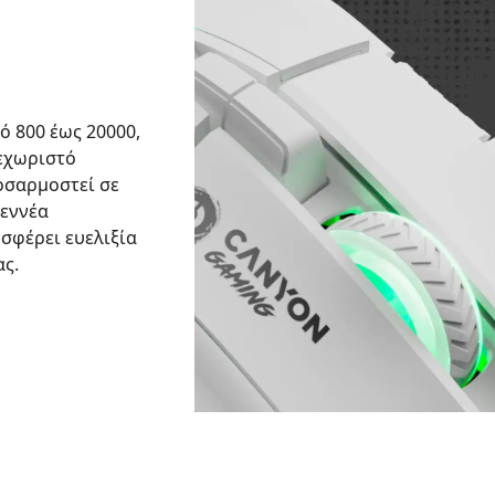
ό 800 έως 20000,
ξεχωριστό
οσαρμοστεί σε
 εννέα
σφέρει ευελιξία
ας.