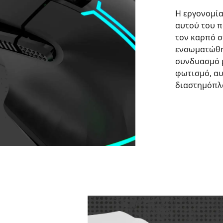
Η εργονομία
αυτού του π
τον καρπό σ
ενσωματώθηκ
συνδυασμό 
φωτισμό, αυ
διαστημόπλ