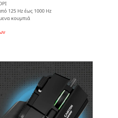
DPI
πό 125 Hz έως 1000 Hz
μενα κουμπιά
ων