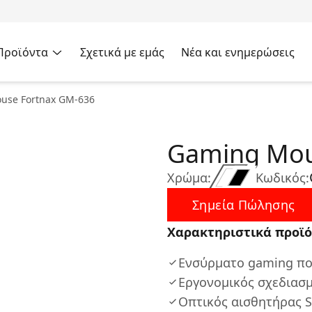
Προϊόντα
Σχετικά με εμάς
Νέα και ενημερώσεις
use Fortnax GM-636
Gaming Mou
Χρώμα:
Κωδικός:
Σημεία Πώλησης
Χαρακτηριστικά προϊό
Ενσύρματο gaming πο
Εργονομικός σχεδιασμ
Οπτικός αισθητήρας S